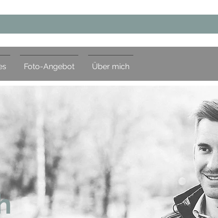
es
Foto-Angebot
Über mich
h